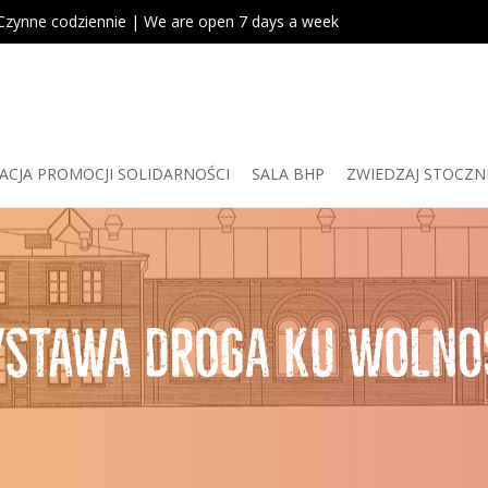
Czynne codziennie | We are open 7 days a week
ACJA PROMOCJI SOLIDARNOŚCI
SALA BHP
ZWIEDZAJ STOCZN