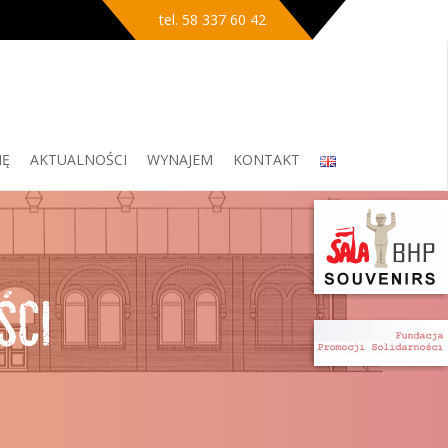
tel. 58 337 60 42
IĘ
AKTUALNOŚCI
WYNAJEM
KONTAKT