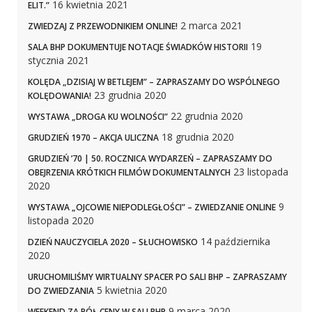
16 kwietnia 2021
ELIT.”
2 marca 2021
ZWIEDZAJ Z PRZEWODNIKIEM ONLINE!
19
SALA BHP DOKUMENTUJE NOTACJE ŚWIADKÓW HISTORII
stycznia 2021
KOLĘDA „DZISIAJ W BETLEJEM” – ZAPRASZAMY DO WSPÓLNEGO
23 grudnia 2020
KOLĘDOWANIA!
22 grudnia 2020
WYSTAWA „DROGA KU WOLNOŚCI”
18 grudnia 2020
GRUDZIEŃ 1970 – AKCJA ULICZNA
GRUDZIEŃ ’70 | 50. ROCZNICA WYDARZEŃ – ZAPRASZAMY DO
23 listopada
OBEJRZENIA KRÓTKICH FILMÓW DOKUMENTALNYCH
2020
9
WYSTAWA „OJCOWIE NIEPODLEGŁOŚCI” – ZWIEDZANIE ONLINE
listopada 2020
14 października
DZIEŃ NAUCZYCIELA 2020 – SŁUCHOWISKO
2020
URUCHOMILIŚMY WIRTUALNY SPACER PO SALI BHP – ZAPRASZAMY
5 kwietnia 2020
DO ZWIEDZANIA
9 marca 2020
WEEKEND ZA PÓŁ CENY W SALI BHP